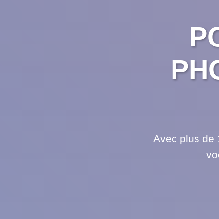
P
PH
Avec plus de 
vo