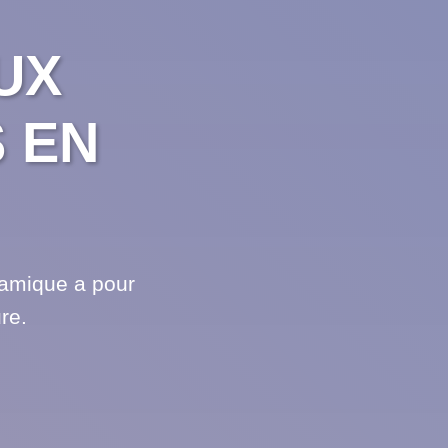
UX
 EN
namique a pour
re.