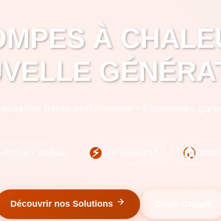
OMPES À CHALE
VELLE GÉNÉRA
matisation haute performance • Économies gara
⚡
🏠
 • Air/Eau • Sol/Eau
COP jusqu'à 5.5
Install
Découvrir nos Solutions
Devis Gratuit