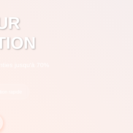
UR
TION
nties jusqu'à 70%
ation rapide