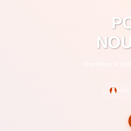
P
NOU
Chauffage et cli
🌡️
Air/Air